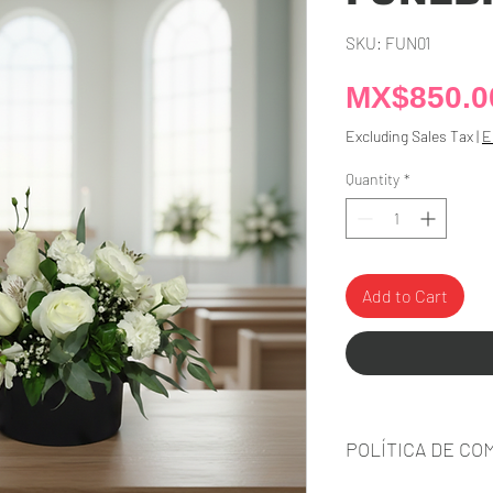
SKU: FUN01
MX$850.0
Excluding Sales Tax
|
E
Quantity
*
Add to Cart
POLÍTICA DE CO