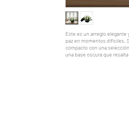
Este es un arreglo elegante 
paz en momentos difíciles. 
compacto con una selección 
una base oscura que resalta 
Descripción del Arreglo
Un diseño fúnebre de estilo
Combina la elegancia de las 
los lisianthus y alstroemeri
profundo y detalles de gipsof
baja y circular lo hace ideal
madera o pedestales en sala
Detalles del Producto