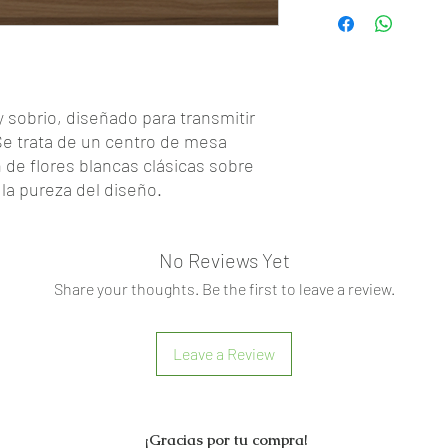
III.- DE LAS ESPECI
Los arreglos presenta
ligeramente en cuanto a
accesorios que tenga e
constantes cambios de
Florería Roberts se co
y sobrio, diseñado para transmitir
mejorar el arreglo vend
Se trata de un centro de mesa
de flores blancas clásicas sobre
IX.- CANCELACIONES
la pureza del diseño.
Debido a la naturaleza 
ningún tipo de cancela
clientes de esta situa
vez cortadas para el ar
No Reviews Yet
 contemporáneo y minimalista.
vida una vez cortada e
rosas blancas con la delicadeza de
Share your thoughts. Be the first to leave a review.
nuestros estándares de
as, complementado con follaje verde
flor.
ila (baby's breath). Su estructura
VIII.- POLITICAS DE 
Leave a Review
 para colocarse sobre superficies de
I) Florería Roberts ha
s de velación.
la ciudad de Cuautla, y
Ayala (Anenecuilco) y Y
desea el envío en algú
¡
Gracias por tu compra!
metropolitana favor de