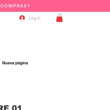
:
COMPRA01
Log In
Nueva página
RE 01