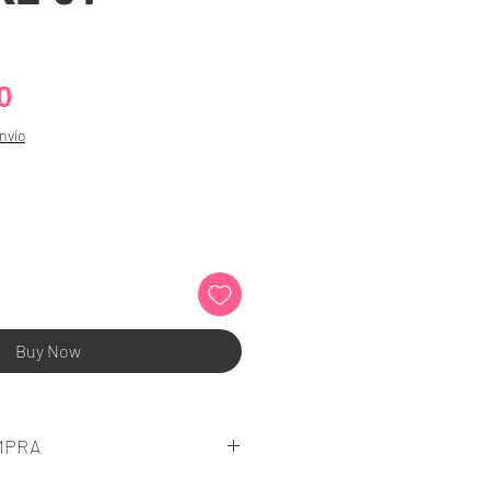
Price
0
nvío
Buy Now
MPRA