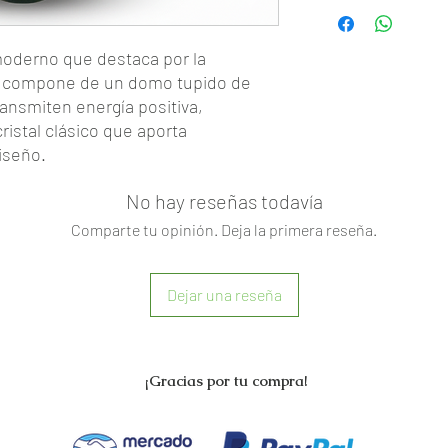
III.- DE LAS ESPECI
Los arreglos presenta
ligeramente en cuanto a
 moderno que destaca por la
accesorios que tenga e
Se compone de un domo tupido de
constantes cambios de
ansmiten energía positiva,
Florería Roberts se co
ristal clásico que aporta
mejorar el arreglo vend
X.- LIMITE Y RESPON
diseño.
Uso de tarjetas sin aut
Florería Roberts no s
No hay reseñas todavía
hechas con tarjetas de 
Comparte tu opinión. Deja la primera reseña.
dueño o robadas; se en
compra está plenamente
transacción y por tant
Dejar una reseña
rosa intenso, rosa claro y amarillo)
el realizar transaccion
previo del dueño o con
rde brillante.
fraude el cual está pe
ansparente con silueta curva.
con 10 años de cárcel.
color rosa pastel.
¡
Gracias por tu compra!
Florería Roberts no ac
años, Felicitaciones, Amistad o
cualquier pago no recon
 oficina.
falta de conocimiento 
e 45 cm de alto por 35 cm de
desacuerdos con la ent