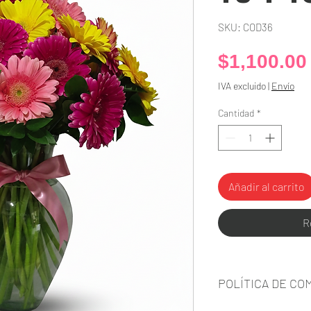
SKU: COD36
$1,100.00
IVA excluido
|
Envío
Cantidad
*
Añadir al carrito
R
POLÍTICA DE CO