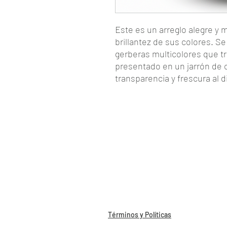
Este es un arreglo alegre y
brillantez de sus colores. 
gerberas multicolores que tr
presentado en un jarrón de c
transparencia y frescura al 
SKU: COD36
Precio: $1,100 MXN
Lo que Incluye
Flor: Gerberas de colores (
acompañadas de follaje ve
Base: Florero de vidrio tr
Moño: Listón satinado en 
Ocasión sugerida: Cumple
para alegrar un espacio de
Términos y Políticas
Medidas: Aproximadament