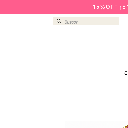
15%OFF
¡E
C