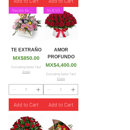
Add to Cart
Add to Cart
Recién llegado
NUEVO
TE EXTRAÑO
AMOR
PROFUNDO
Price
MX$850.00
Price
MX$4,400.00
Excluding Sales Tax
|
Envío
Excluding Sales Tax
|
Envío
Add to Cart
Add to Cart